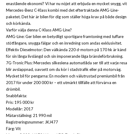
enastående ekonomi? Vi har nu nöjet att erbjuda en mycket snygg, vit
Mercedes-Benz C-Klass kombi med det eftertraktade AMG-Line-
paketet. Det här är bilen för dig som ställer höga krav på både design
och körkänsla.
Varför välja denna C-Klass AMG-Line?
AMG-Line: Ger bilen en betydligt sportigare framtoning med tuffare
stötfångare, snygga fälgar och en inredning som andas exklusivitet.
Effektiv Dieselmotor: Den välkända 220 d-motorn på 170 hk är känd
för sin långa livslängd och sin imponerande låga bränsleförbrukning.
7G-Tronic Plus: Mercedes silkeslena automatlåda ser till att varje resa
blir avslappnad, oavsett om du kör i stadstrafik eller på motorväg.
Mycket bil för pengarna: En modern och välutrustad premiumbil från
2017 för under 200 000 kr – ett utmärkt tillfälle att förvärva en
drömbil.
Snabbfakta:
Pris: 195 000 kr
Modellår: 2017
Mätarställning: 21 990 mil
Registreringsnummer: JKJ477
Färg: Vit