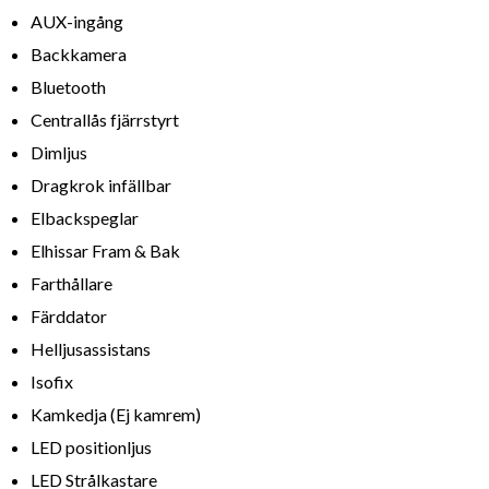
AUX-ingång
Backkamera
Bluetooth
Centrallås fjärrstyrt
Dimljus
Dragkrok infällbar
Elbackspeglar
Elhissar Fram & Bak
Farthållare
Färddator
Helljusassistans
Isofix
Kamkedja (Ej kamrem)
LED positionljus
LED Strålkastare