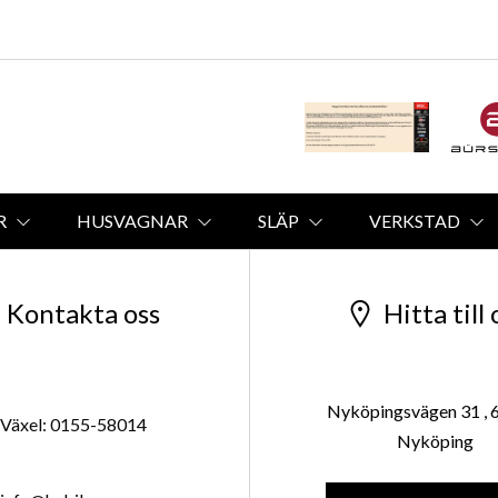
R
HUSVAGNAR
SLÄP
VERKSTAD
Kontakta oss
Hitta till 
Nyköpingsvägen 31 , 
Växel: 0155-58014
Nyköping