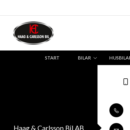
START
BILAR
HUSBILA
Haag & Carlsson Bil AB