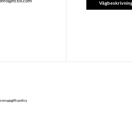
info@hcbil.com
Vägbeskrivnin
sonuppgiftspolicy