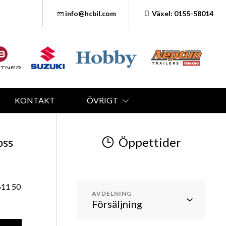
info@hcbil.com
Växel: 0155-58014
KONTAKT
ÖVRIGT
oss
Öppettider
611 50
AVDELNING