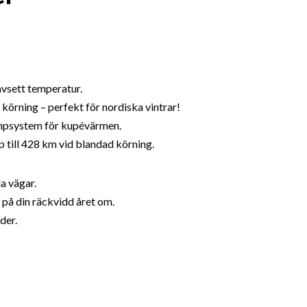
avsett temperatur.
 körning – perfekt för nordiska vintrar!
pumpsystem för kupévärmen.
p till 428 km vid blandad körning.
a vägar.
a på din räckvidd året om.
der.