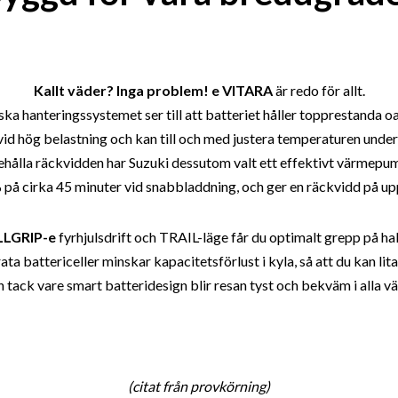
Kallt väder? Inga problem!
e VITARA
är redo för allt.
ka hanteringssystemet ser till att batteriet håller topprestanda o
vid hög belastning och kan till och med justera temperaturen under
behålla räckvidden har Suzuki dessutom valt ett effektivt värme
% på cirka 45 minuter vid snabbladdning, och ger en räckvidd på up
LLGRIP-e
fyrhjulsdrift och TRAIL-läge får du optimalt grepp på hal
a battericeller minskar kapacitetsförlust i kyla, så att du kan lit
 tack vare smart batteridesign blir resan tyst och bekväm i alla vä
(citat från provkörning)