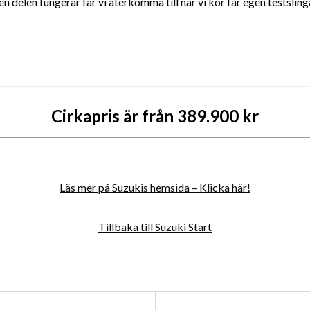
delen fungerar får vi återkomma till när vi kör får egen testslin
Cirkapris är från 389.900 kr
Läs mer på Suzukis hemsida – Klicka här!
Tillbaka till Suzuki Start