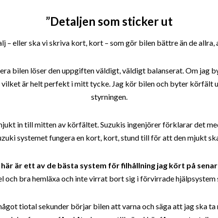
”Detaljen som sticker ut
alj – eller ska vi skriva kort, kort – som gör bilen bättre än de allra, 
ocera bilen löser den uppgiften väldigt, väldigt balanserat. Om jag 
ilket är helt perfekt i mitt tycke. Jag kör bilen och byter körfält 
styrningen.
jukt in till mitten av körfältet. Suzukis ingenjörer förklarar det med
Suzuki systemet fungera en kort, kort, stund till för att den mjukt ska 
här är ett av de bästa system för filhållning jag kört på senare
l och bra hemläxa och inte virrat bort sig i förvirrade hjälpsystem 
något tiotal sekunder börjar bilen att varna och säga att jag ska ta 