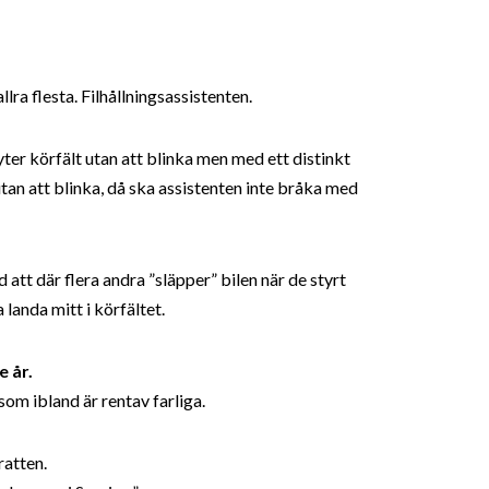
allra flesta. Filhållningsassistenten.
byter körfält utan att blinka men med ett distinkt
utan att blinka, då ska assistenten inte bråka med
 att där flera andra ”släpper” bilen när de styrt
landa mitt i körfältet.
 år.
som ibland är rentav farliga.
ratten.