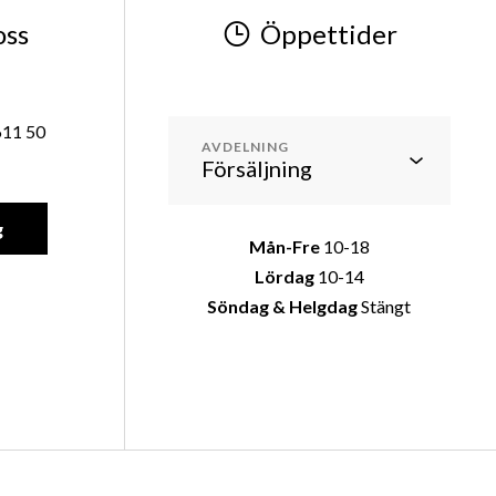
oss
Öppettider
611 50
AVDELNING
g
Mån-Fre
10-18
Lördag
10-14
Söndag & Helgdag
Stängt