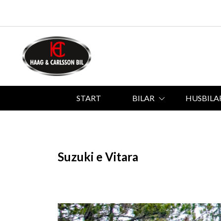
START
BILAR
HUSBILA
Suzuki e Vitara