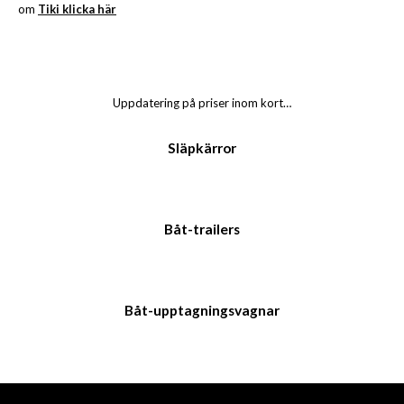
om
Tiki klicka här
Uppdatering på priser inom kort…
Släpkärror
Båt-trailers
Båt-upptagningsvagnar