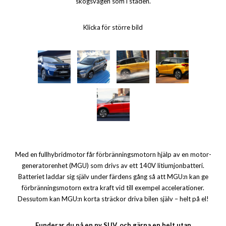
skogsvägen som i staden.
Klicka för större bild
Med en fullhybridmotor får förbränningsmotorn hjälp av en motor-
generatorenhet (MGU) som drivs av ett 140V litiumjonbatteri.
Batteriet laddar sig själv under färdens gång så att MGU:n kan ge
förbränningsmotorn extra kraft vid till exempel accelerationer.
Dessutom kan MGU:n korta sträckor driva bilen själv – helt på el!
Funderar du på en ny SUV, och gärna en helt utan