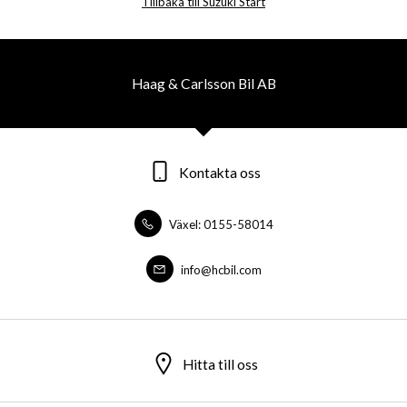
Tillbaka till Suzuki Start
Haag & Carlsson Bil AB
Kontakta oss
Växel: 0155-58014
info@hcbil.com
Hitta till oss