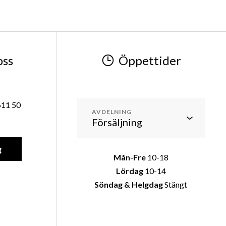
oss
Öppettider
611 50
AVDELNING
g
Mån-Fre
10-18
Lördag
10-14
Söndag & Helgdag
Stängt