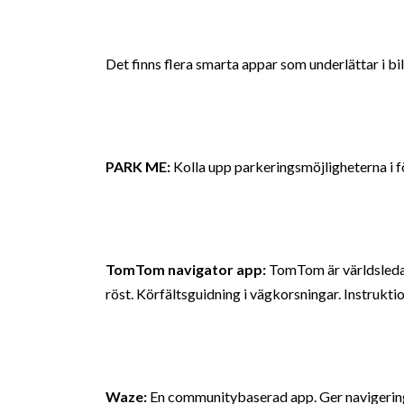
Det finns flera smarta appar som underlättar i bill
PARK ME:
Kolla upp parkeringsmöjligheterna i fö
TomTom navigator app:
TomTom är världsledan
röst. Körfältsguidning i vägkorsningar. Instrukti
Waze:
En communitybaserad app. Ger navigeringsh