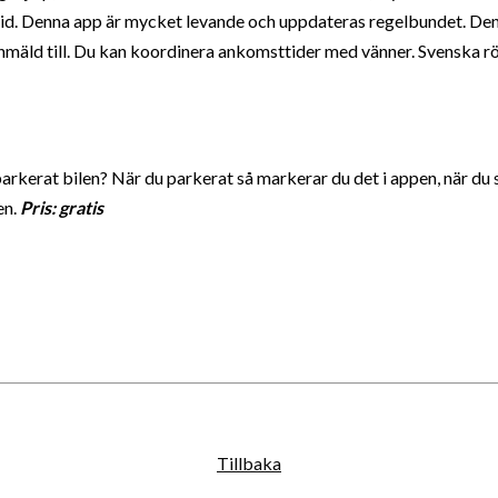
ltid. Denna app är mycket levande och uppdateras regelbundet. De
anmäld till. Du kan koordinera ankomsttider med vänner. Svenska rö
kerat bilen? När du parkerat så markerar du det i appen, när du sk
en.
Pris: gratis
Tillbaka