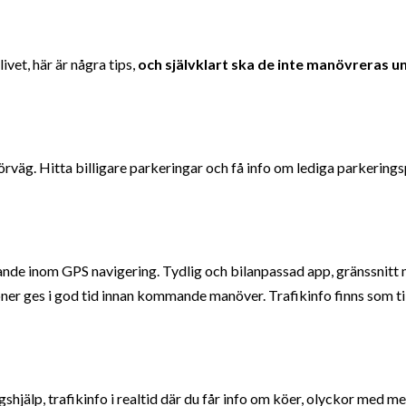
ivet, här är några tips,
och självklart ska de inte manövreras u
rväg. Hitta billigare parkeringar och få info om lediga parkerings
de inom GPS navigering. Tydlig och bilanpassad app, gränssnitt
oner ges i god tid innan kommande manöver. Trafikinfo finns som ti
jälp, trafikinfo i realtid där du får info om köer, olyckor med m