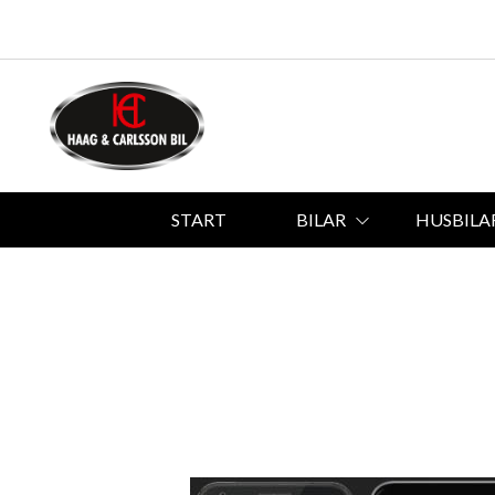
START
BILAR
HUSBILA