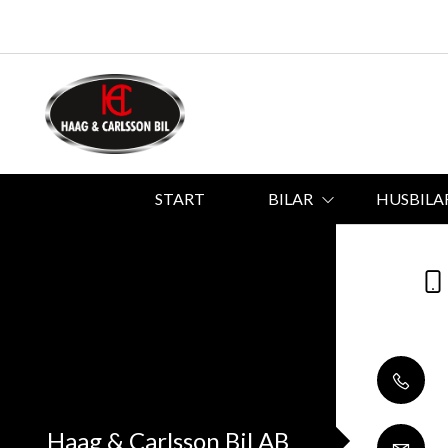
START
BILAR
HUSBILA
Haag & Carlsson Bil AB