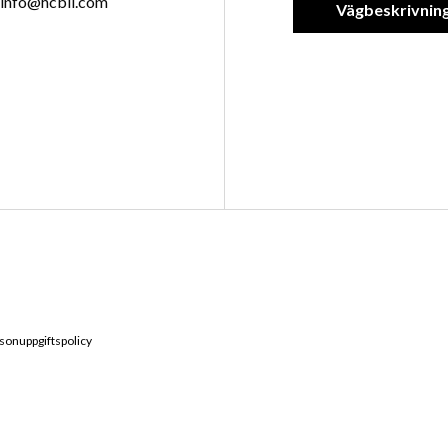
info@hcbil.com
Vägbeskrivnin
sonuppgiftspolicy