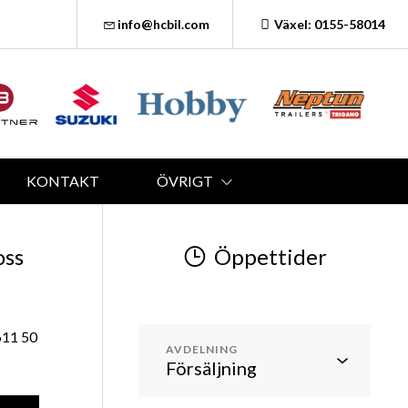
info@hcbil.com
Växel: 0155-58014
KONTAKT
ÖVRIGT
oss
Öppettider
611 50
AVDELNING