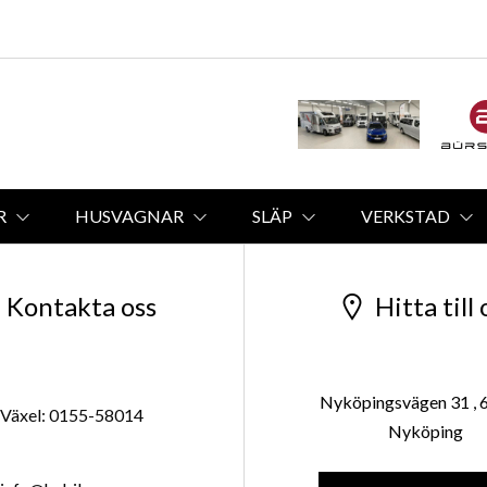
R
HUSVAGNAR
SLÄP
VERKSTAD
Kontakta oss
Hitta till 
Nyköpingsvägen 31 , 
Växel: 0155-58014
Nyköping