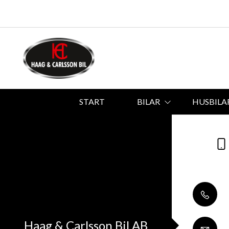
START
BILAR
HUSBILA
Haag & Carlsson Bil AB