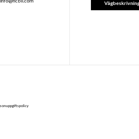
info@hcbil.com
Vägbeskrivnin
sonuppgiftspolicy