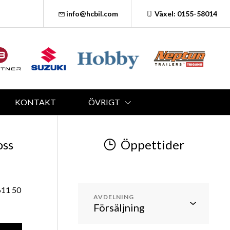
info@hcbil.com
Växel: 0155-58014
KONTAKT
ÖVRIGT
oss
Öppettider
611 50
AVDELNING