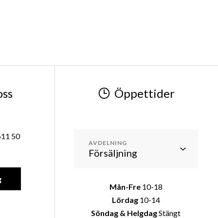
oss
Öppettider
611 50
AVDELNING
g
Mån-Fre
10-18
Lördag
10-14
Söndag & Helgdag
Stängt