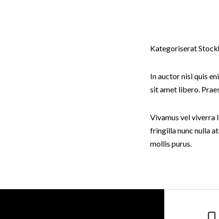
Kategoriserat Stoc
In auctor nisl quis e
sit amet libero. Pr
Vivamus vel viverra la
fringilla nunc nulla a
mollis purus.