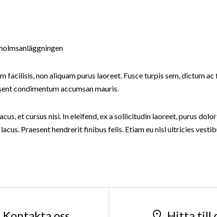
kholmsanläggningen
nim facilisis, non aliquam purus laoreet. Fusce turpis sem, dictum ac 
aesent condimentum accumsan mauris.
cus, et cursus nisi. In eleifend, ex a sollicitudin laoreet, purus dolo
t lacus. Praesent hendrerit finibus felis. Etiam eu nisl ultricies vesti
Kontakta oss
Hitta till 