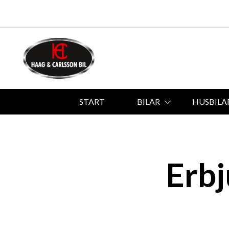
START
BILAR
HUSBILA
Erb