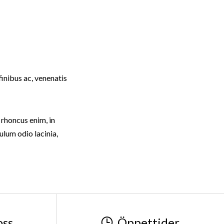
finibus ac, venenatis
r rhoncus enim, in
bulum odio lacinia,
oss
Öppettider