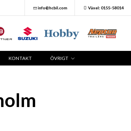
info@hcbil.com
Växel: 0155-58014
KONTAKT
ÖVRIGT
holm