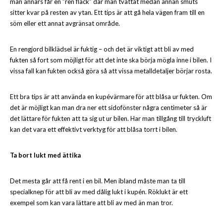
man annars får en ”ren fläck” där man tvättat medan annan smuts
sitter kvar på resten av ytan. Ett tips är att gå hela vägen fram till en
söm eller ett annat avgränsat område.
En rengjord bilklädsel är fuktig – och det är viktigt att bli av med
fukten så fort som möjligt för att det inte ska börja mögla inne i bilen. I
vissa fall kan fukten också göra så att vissa metalldetaljer börjar rosta.
Ett bra tips är att använda en kupévärmare för att blåsa ur fukten. Om
det är möjligt kan man dra ner ett sidofönster några centimeter så är
det lättare för fukten att ta sig ut ur bilen. Har man tillgång till tryckluft
kan det vara ett effektivt verktyg för att blåsa torrt i bilen.
Ta bort lukt med ättika
Det mesta går att få rent i en bil. Men ibland måste man ta till
specialknep för att bli av med dålig lukt i kupén. Röklukt är ett
exempel som kan vara lättare att bli av med än man tror.