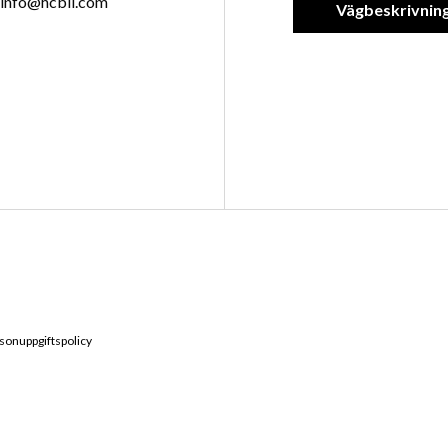
info@hcbil.com
Vägbeskrivnin
sonuppgiftspolicy