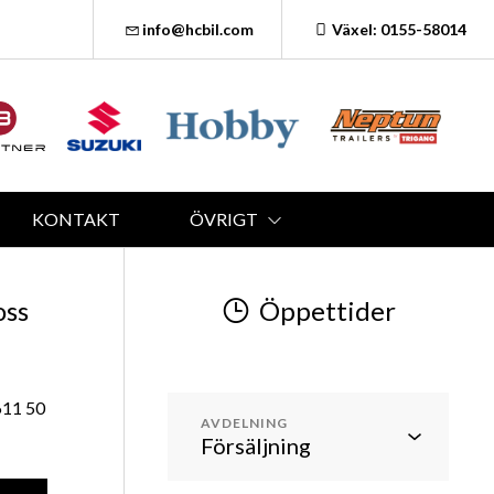
info@hcbil.com
Växel: 0155-58014
KONTAKT
ÖVRIGT
oss
Öppettider
611 50
AVDELNING