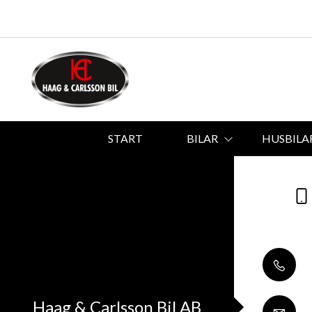
START
BILAR
HUSBILA
Haag & Carlsson Bil AB