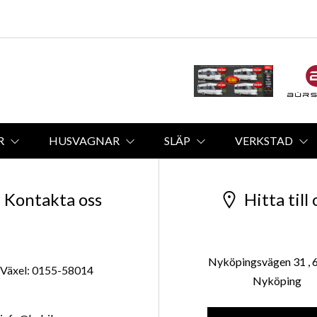
R
HUSVAGNAR
SLÄP
VERKSTAD
Kontakta oss
Hitta till 
Nyköpingsvägen 31 , 
Växel: 0155-58014
Nyköping