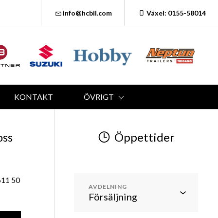
info@hcbil.com
Växel: 0155-58014
KONTAKT
ÖVRIGT
oss
Öppettider
611 50
AVDELNING