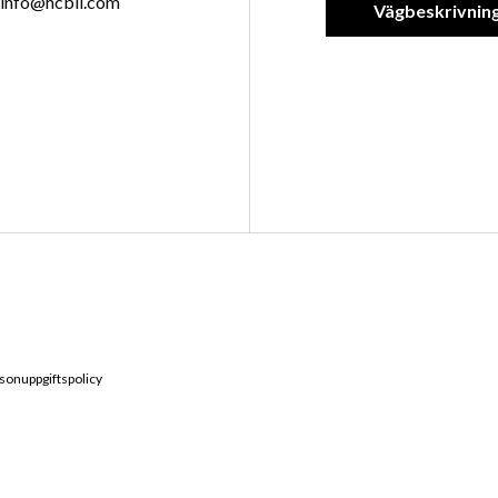
info@hcbil.com
Vägbeskrivnin
sonuppgiftspolicy