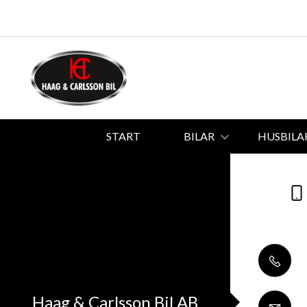
START
BILAR
HUSBILA
Haag & Carlsson Bil AB