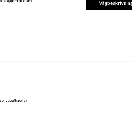
info@hcbil.com
Vägbeskrivnin
sonuppgiftspolicy