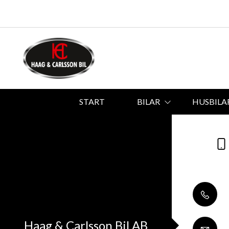
START
BILAR
HUSBILA
Haag & Carlsson Bil AB