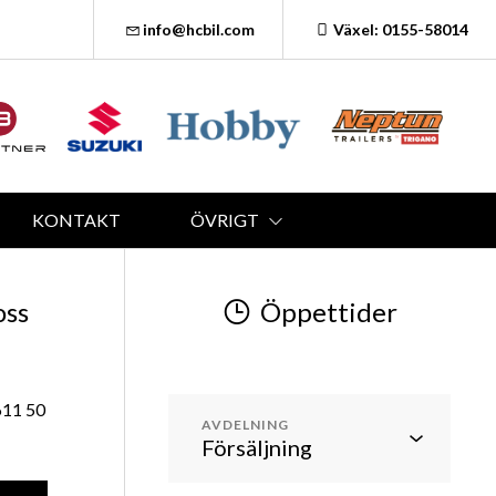
info@hcbil.com
Växel: 0155-58014
KONTAKT
ÖVRIGT
oss
Öppettider
611 50
AVDELNING