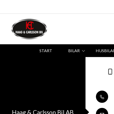
START
BILAR
HUSBILA
Haag & Carlsson Bil AB