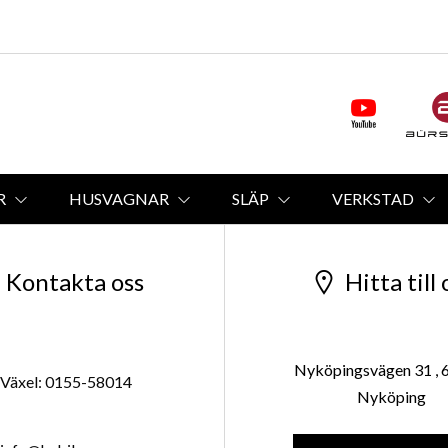
R
HUSVAGNAR
SLÄP
VERKSTAD
Kontakta oss
Hitta till 
Nyköpingsvägen 31 , 
Växel: 0155-58014
Nyköping