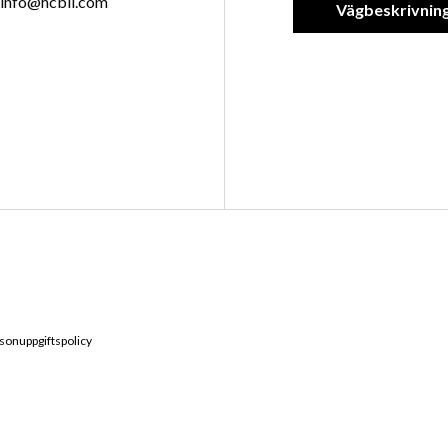
info@hcbil.com
Vägbeskrivnin
sonuppgiftspolicy