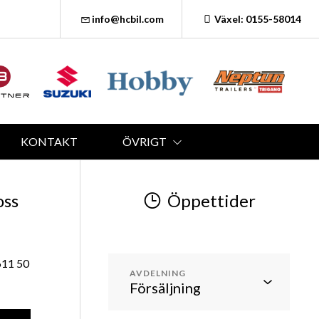
info@hcbil.com
Växel: 0155-58014
KONTAKT
ÖVRIGT
oss
Öppettider
611 50
AVDELNING