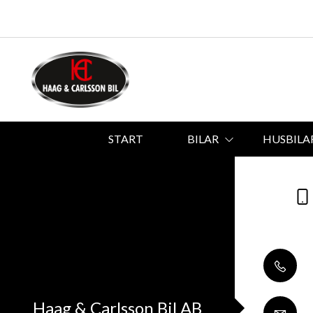
START
BILAR
HUSBILA
Haag & Carlsson Bil AB