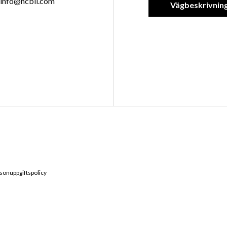
info@hcbil.com
Vägbeskrivnin
sonuppgiftspolicy