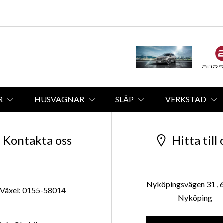
R
HUSVAGNAR
SLÄP
VERKSTAD
Kontakta oss
Hitta till 
Nyköpingsvägen 31 , 
Växel: 0155-58014
Nyköping