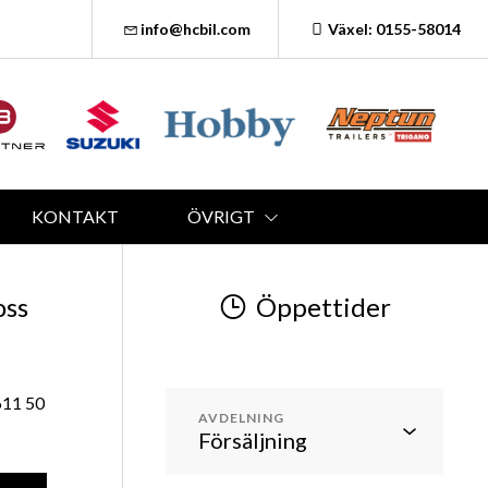
info@hcbil.com
Växel: 0155-58014
KONTAKT
ÖVRIGT
oss
Öppettider
611 50
AVDELNING