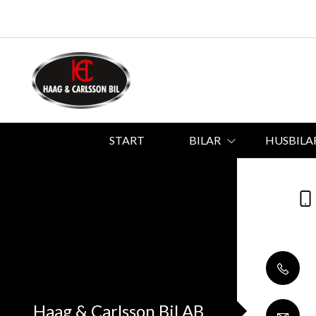
START
BILAR
HUSBILA
Haag & Carlsson Bil AB