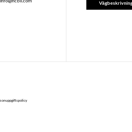
info@hcbil.com
Vägbeskrivnin
sonuppgiftspolicy