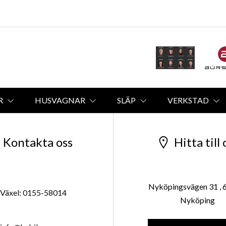
R
HUSVAGNAR
SLÄP
VERKSTAD
Kontakta oss
Hitta till 
Nyköpingsvägen 31 , 
Växel: 0155-58014
Nyköping