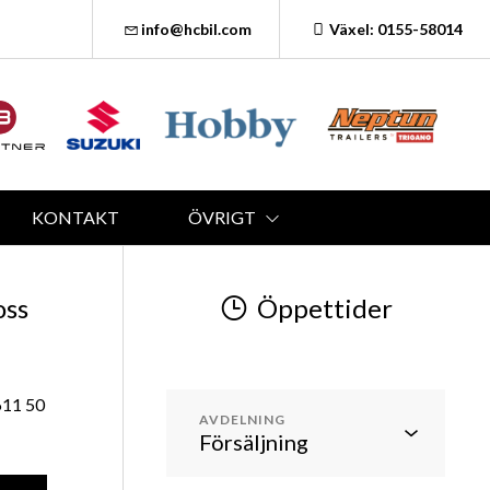
info@hcbil.com
Växel: 0155-58014
KONTAKT
ÖVRIGT
oss
Öppettider
611 50
AVDELNING