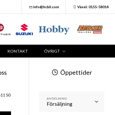
info@hcbil.com
Växel: 0155-58014
KONTAKT
ÖVRIGT
oss
Öppettider
611 50
AVDELNING