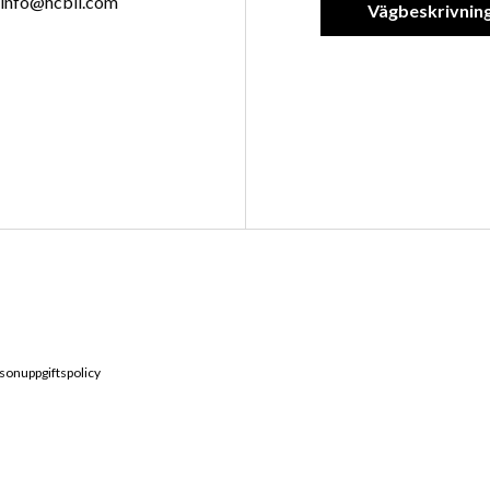
info@hcbil.com
Vägbeskrivnin
sonuppgiftspolicy