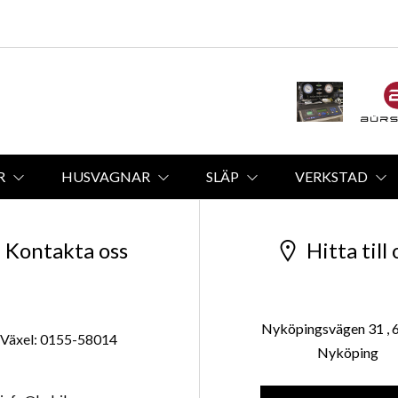
R
HUSVAGNAR
SLÄP
VERKSTAD
Kontakta oss
Hitta till 
Nyköpingsvägen 31 , 
Växel: 0155-58014
Nyköping