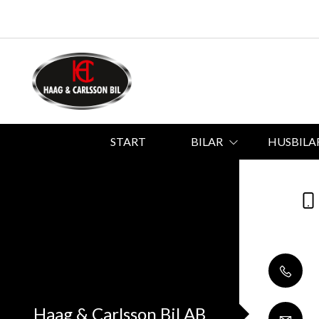
START
BILAR
HUSBILA
Haag & Carlsson Bil AB