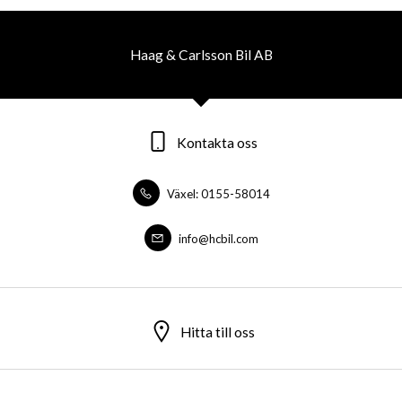
Haag & Carlsson Bil AB
Kontakta oss
Växel: 0155-58014
info@hcbil.com
Hitta till oss