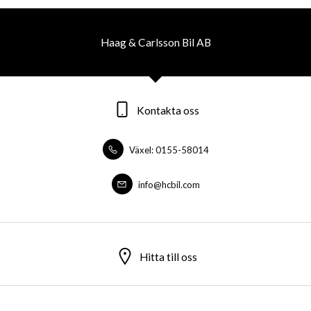
Haag & Carlsson Bil AB
Kontakta oss
Växel: 0155-58014
info@hcbil.com
Hitta till oss