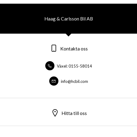
Haag & Carlsson Bil AB
Kontakta oss
Växel: 0155-58014
info@hcbil.com
Hitta till oss