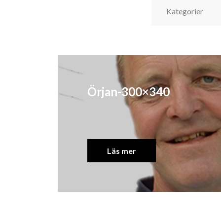
Örjan-300×340
Läs mer