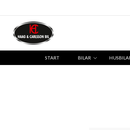
START
BILAR
HUSBILA