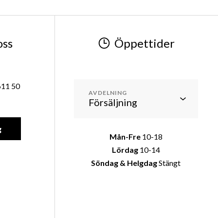
oss
Öppettider
611 50
AVDELNING
g
Mån-Fre
10-18
Lördag
10-14
Söndag & Helgdag
Stängt