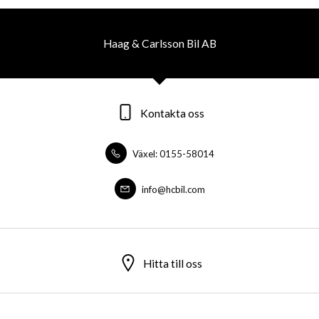
Haag & Carlsson Bil AB
Kontakta oss
Växel: 0155-58014
info@hcbil.com
Hitta till oss