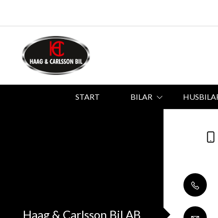
START
BILAR
HUSBILA
Haag & Carlsson Bil AB