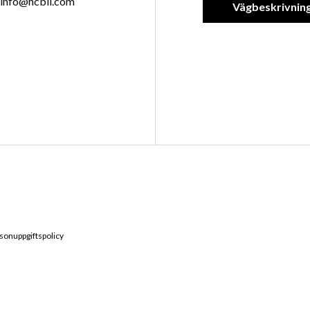
info@hcbil.com
Vägbeskrivnin
sonuppgiftspolicy