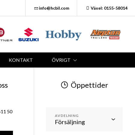
info@hcbil.com
Växel: 0155-58014
KONTAKT
ÖVRIGT
oss
Öppettider
611 50
AVDELNING