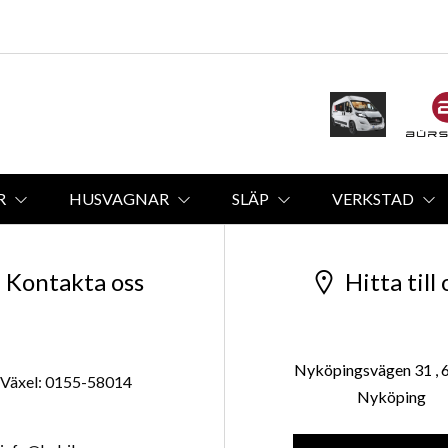
R
HUSVAGNAR
SLÄP
VERKSTAD
Kontakta oss
Hitta till 
Nyköpingsvägen 31 , 
Växel: 0155-58014
Nyköping