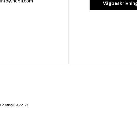
info@hcbil.com
Vägbeskrivnin
sonuppgiftspolicy