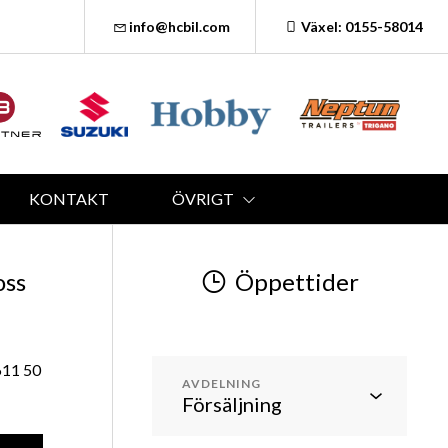
info@hcbil.com
Växel: 0155-58014
KONTAKT
ÖVRIGT
oss
Öppettider
611 50
AVDELNING