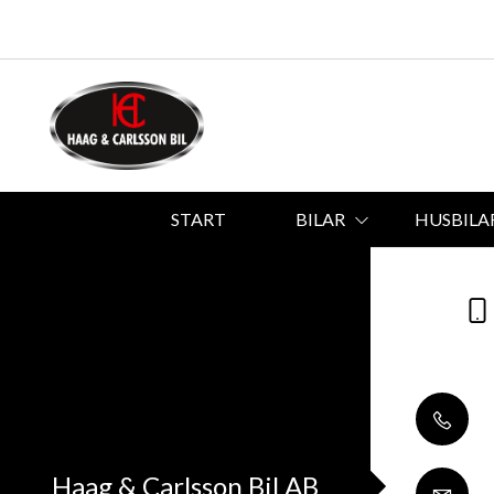
START
BILAR
HUSBILA
Haag & Carlsson Bil AB